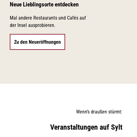
LEBENSWERT
Kurabgabe
Jobbörse |
Neue Lieblingsorte entdecken
Leben &
Arbeiten
Mal andere Restaurants und Cafés auf
der Insel ausprobieren.
Sitemap
Zu den Neueröffnungen
DE
EN
DA
FR
ES
IT
PL
SW
NO
NL
Wenn’s draußen stürmt:
Veranstaltungen auf Sylt