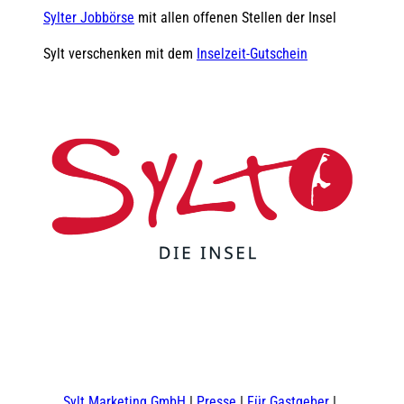
Sylter Jobbörse
mit allen offenen Stellen der Insel
Sylt verschenken mit dem
Inselzeit-Gutschein
F
Y
I
t
L
a
o
n
i
i
c
u
s
k
n
e
t
t
t
k
b
u
a
o
e
o
b
g
k
d
Sylt Marketing GmbH
Presse
Für Gastgeber