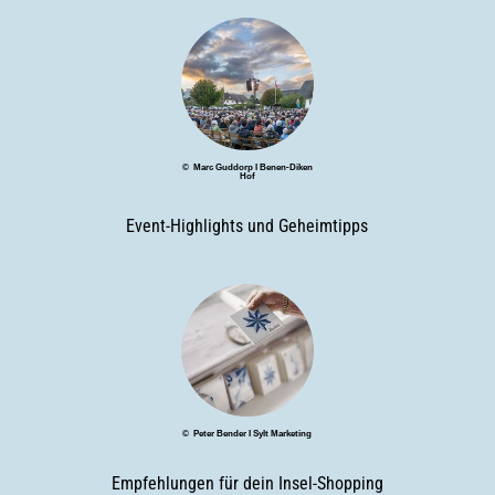
© Marc Guddorp I Benen-Diken
Hof
Event-Highlights und Geheimtipps
© Peter Bender I Sylt Marketing
Empfehlungen für dein Insel-Shopping