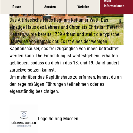
Mehr
Versetze dich in die Lebensweise der Sylter im 18. und 19.
Informationen
Route
Anrufen
Website
Jahrhundert zurück.
© Peter Bender | Sylt Marketing |
CC-BY-SA
© Sölring Museen, Roman Matejov
Das Altfriesische Haus liegt am Keitumer Watt. Das
einstige Haus des Lehrers und Chronists Christian Peter
Hansen wurde bereits 1739 erbaut und stellt die typische
Bauweise von damals dar. Es ist eines der wenigen
Kapitänshäuser, das frei zugänglich von innen betrachtet
© Laura Müller l Sylt Marketing |
CC-BY-SA
werden kann. Die Einrichtung ist weitestgehend erhalten
geblieben, sodass du dich in das 18. und 19. Jahrhundert
zurückversetzen kannst.
Um mehr über das Kapitänshaus zu erfahren, kannst du an
den regelmäßigen Führungen teilnehmen oder es
eigenständig besichtigen.
Logo Sölring Museen