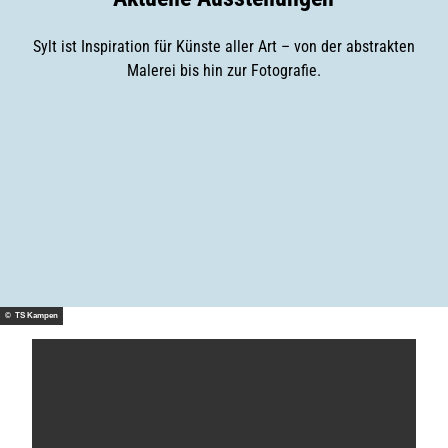
Sylt ist Inspiration für Künste aller Art – von der abstrakten
Malerei bis hin zur Fotografie.
A
u
A
s
n
s
s
t
t
© Lar
e
e
s Wig
gert
h
l
e
© TS Kampen
l
n
d
u
e
n
K
u
g
n
e
s