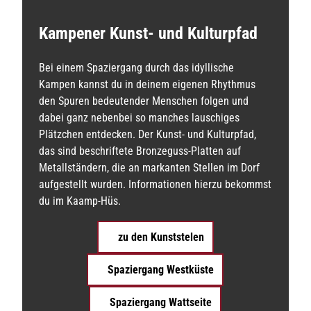
n
t
e
a
Kampener Kunst- und Kulturpfad
r
u
e
i
f
Bei einem Spaziergang durch das idyllische
g
S
Kampen kannst du in deinem eigenen Rhythmus
n
y
i
den Spuren bedeutender Menschen folgen und
s
l
dabei ganz nebenbei so manches lauschiges
s
t
Plätzchen entdecken. Der Kunst- und Kulturpfad,
e
a
das sind beschriftete Bronzeguss-Platten auf
u
Metallständern, die an markanten Stellen im Dorf
f
aufgestellt wurden. Informationen hierzu bekommst
S
y
du im Kaamp-Hüs.
l
t
zu den Kunststelen
Spaziergang Westküste
Spaziergang Wattseite