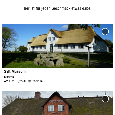
Hier ist für jeden Geschmack etwas dabei.
D
e
'Sylt
Muse
t
zur
a
Merkl
i
hinzu
l
s
e
Sylt Museum
© Sölring Museen
i
Museen
Am Kliff 19, 25980 Sylt/Keitum
t
e
D
'
e
S
'Artis
Resid
t
y
zur
a
l