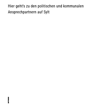
Hier geht's zu den politischen und kommunalen
Ansprechpartnern auf Sylt
G
e
m
e
© Ly
nn Sc
otti I
i
Sylt
Marke
ting
n