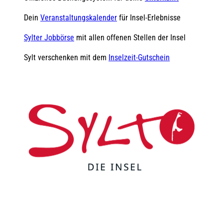
Dein
Veranstaltungskalender
für Insel-Erlebnisse
Sylter Jobbörse
mit allen offenen Stellen der Insel
Sylt verschenken mit dem
Inselzeit-Gutschein
F
Y
I
t
L
a
o
n
i
i
c
u
s
k
n