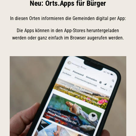
e
Neu: Orts.Apps für Bürger
H
ö
In diesen Orten informieren die Gemeinden digital per App:
r
Die Apps können in den App-Stores heruntergeladen
n
werden oder ganz einfach im Browser augerufen werden.
u
m