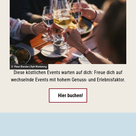
e
m
r
.
Q
u
a
l
i
t
ä
t
h
e
r
© Peter Bender | Sylt Marketing
.
Diese köstlichen Events warten auf dich: Freue dich auf
wechselnde Events mit hohem Genuss- und Erlebnisfaktor.
Hier buchen!