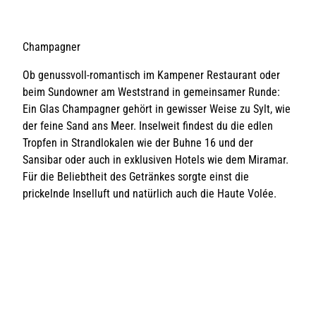
r
v
nuss
m
y
Mach
G
erei
o
i
l
t
e
t
n
Champagner
d
!
n
J
e
D
u
r
o
e
Ob genussvoll-romantisch im Kampener Restaurant oder
N
r
s
h
beim Sundowner am Weststrand in gemeinsamer Runde:
a
e
s
Ein Glas Champagner gehört in gewisser Weise zu Sylt, wie
a
s
h
e
M
e
der feine Sand ans Meer. Inselweit findest du die edlen
n
f
m
a
Tropfen in Strandlokalen wie der Buhne 16 und der
n
ü
a
Sansibar oder auch in exklusiven Hotels wie dem Miramar.
c
r
e
l
G
i
Für die Beliebtheit des Getränkes sorgte einst die
h
s
e
g
prickelnde Inselluft und natürlich auch die Haute Volée.
e
K
n
e
u
r
S
i
s
t
e
n
s
e
i
g
k
r
o
n
v
n
e
o
z
k
n
e
o
n
c