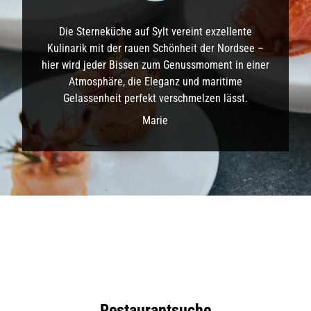
h
S
w
t
Die Sterneküche auf Sylt vereint exzellente
a
a
r
Kulinarik mit der rauen Schönheit der Nordsee –
d
z
t
hier wird jeder Bissen zum Genussmoment in einer
e
H
Atmosphäre, die Eleganz und maritime
H
a
a
Gelassenheit perfekt verschmelzen lässt.
m
u
b
Marie
b
u
e
r
n
g
:
t
r
ä
g
t
e
i
n
e
r
o
Restaurantsuche