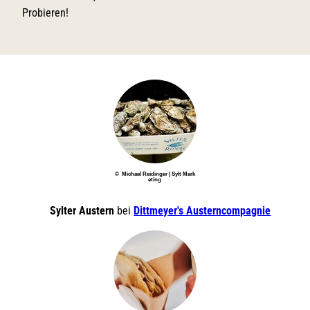
Probieren!
© Michael Reidinger | Sylt Mark
eting
Sylter Austern
bei
Dittmeyer's Austerncompagnie