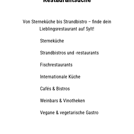
t
e
H
a
Von Sterneküche bis Strandbistro – finde dein
u
b
Lieblingsrestaurant auf Sylt!
e
Sterneküche
Strandbistros und -restaurants
Fischrestaurants
Internationale Küche
Cafés & Bistros
Weinbars & Vinotheken
Vegane & vegetarische Gastro