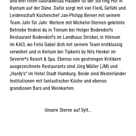
und drei roten Gault&Millau Hauben ist der Söl'ring Hof in
Rantum auf der Düne. Dafür sorgt mit viel Fleiß, Gefühl und
Leidenschaft Küchenchef Jan-Philipp Berner mit seinem
Team Jahr für Jahr. Weitere mit Michelin-Sternen gekrönte
Betriebe findest du in Tinnum bei Holger Bodendorfs
Restaurant Bodendorf's im Landhaus Stricker, in Hörnum
im KAI3, wo Felix Gabel dich mit seinem Team erstklassig
verwöhnt und in Keitum bei Tipken's by Nils Henkel im
Severin*s Resort & Spa. Ebenso von gestrengen Kritikern
ausgezeichnete Restaurants sind Jörg Müller (JM) und
„Hardy’s“ im Hotel Stadt Hamburg. Beide sind Westerländer
Institutionen mit fantastischer Küche und ebenso
grandiosen Bars und Weinkarten.
Unsere Sterne auf Sylt…