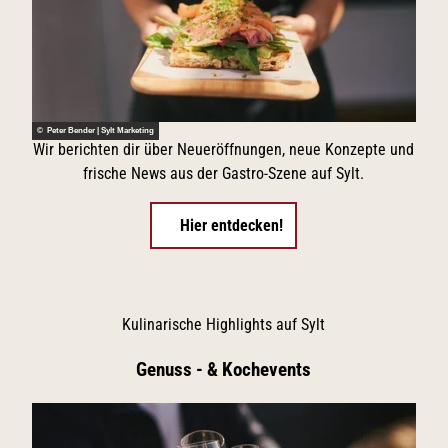
l
n
z
e
,
n
N
I
u
n
d
s
e
p
l
© Peter Bender | Sylt Marketing
i
n
Wir berichten dir über Neueröffnungen, neue Konzepte und
r
u
frische News aus der Gastro-Szene auf Sylt.
a
n
t
d
i
B
Hier entdecken!
o
i
n
e
s
r
o
v
r
o
t
Kulinarische Highlights auf Sylt
n
i
h
n
ö
Genuss - & Kochevents
K
c
e
h
i
s
t
t
u