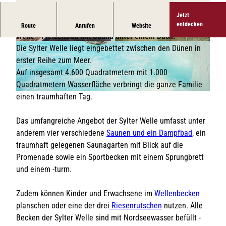
Jetzt
Verbringe einen erholsamen oder aktiven Tag in der Sylter
entdecken
Route
Anrufen
Website
Welle - Freizeitbad mit Sauna unter einem Dach.
© insel-sylt.de / Lars Jockumsen |
CC-BY-SA
© insel-sylt.de / Boris Trenkel |
CC-BY-SA
Die Sylter Welle liegt eingebettet zwischen den Dünen in
erster Reihe zum Meer.
Auf insgesamt 4.600 Quadratmetern mit 1.000
Quadratmetern Wasserfläche verbringt die ganze Familie
einen traumhaften Tag.
© insel-sylt.de / Lars Jockumsen |
CC-BY-SA
Das umfangreiche Angebot der Sylter Welle umfasst unter
anderem vier verschiedene
Saunen und ein Dampfbad
, ein
traumhaft gelegenen Saunagarten mit Blick auf die
Promenade sowie ein Sportbecken mit einem Sprungbrett
und einem -turm.
Zudem können Kinder und Erwachsene im
Wellenbecken
planschen oder eine der drei
Riesenrutschen
nutzen. Alle
Becken der Sylter Welle sind mit Nordseewasser befüllt -