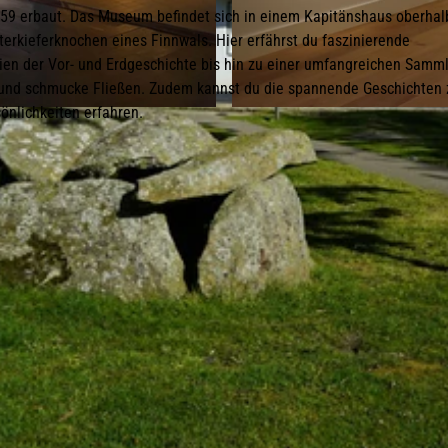
9 erbaut. Das Museum befindet sich in einem Kapitänshaus oberhal
terkieferknochen eines Finnwals. Hier erfährst du faszinierende
lien der Vor- und Erdgeschichte bis hin zu einer umfangreichen Samm
 und schmucke Fließen. Zudem kannst du die spannende Geschichten 
önlichkeiten erfahren.
© Sylt Museum