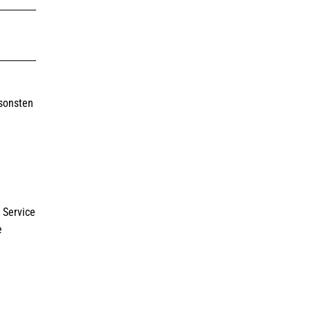
nsonsten
 Service
e