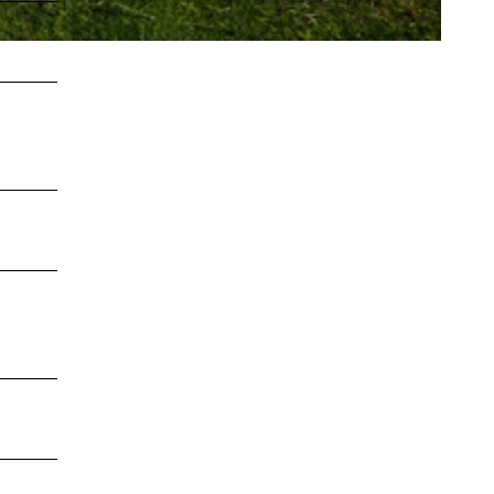
LEBENSWERT
Kurabgabe
Jobbörse |
Leben &
Arbeiten
Sitemap
DE
EN
DA
FR
ES
IT
PL
SW
NO
NL