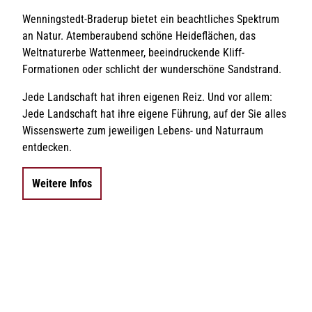
Auch
Wenningstedt-Braderup bietet ein beachtliches Spektrum
Minig
an Natur. Atemberaubend schöne Heideflächen, das
bis 
Weltnaturerbe Wattenmeer, beeindruckende Kliff-
find
Formationen oder schlicht der wunderschöne Sandstrand.
Jede Landschaft hat ihren eigenen Reiz. Und vor allem:
Jede Landschaft hat ihre eigene Führung, auf der Sie alles
Zum 
Wissenswerte zum jeweiligen Lebens- und Naturraum
Mari
entdecken.
Eine
präse
Weitere Infos
al