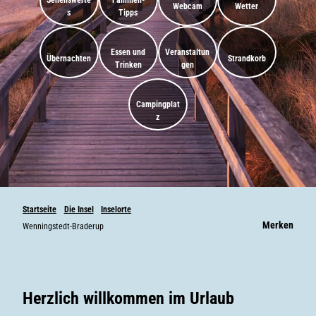
Sehenswerte
Familien-
Webcam
Wetter
s
Tipps
Essen und
Veranstaltun
Übernachten
Strandkorb
Trinken
gen
Campingplat
z
Startseite
Die Insel
Inselorte
Merken
Wenningstedt-Braderup
Herzlich willkommen
im Urlaub