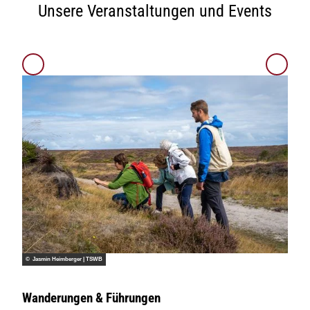
Unsere Veranstaltungen und Events
© Jasm
© Jasmin Heimberger | TSWB
Floh
Wanderungen & Führungen