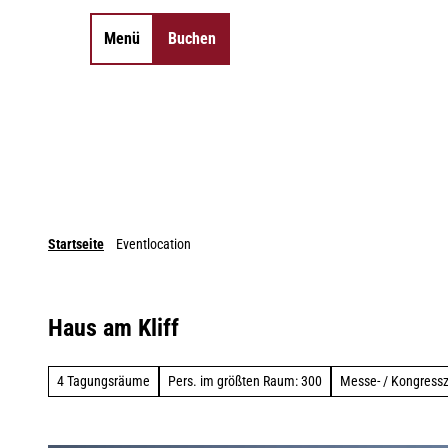
Z
u
Menü
Buchen
Merkzettel
Suche
m
I
n
h
a
l
t
Startseite
Eventlocation
Haus am Kliff
4 Tagungsräume
Pers. im größten Raum: 300
Messe- / Kongress