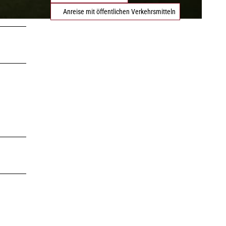
LEBENSWERT
Kurabgabe
Jobbörse |
Anreise mit öffentlichen Verkehrsmitteln
Leben &
Arbeiten
Sitemap
DE
EN
DA
FR
ES
IT
PL
SW
NO
NL