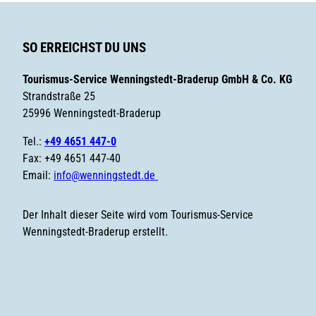
SO ERREICHST DU UNS
Tourismus-Service Wenningstedt-Braderup GmbH & Co. KG
Strandstraße 25
25996 Wenningstedt-Braderup
Tel.:
+49 4651 447-0
Fax: +49 4651 447-40
Email:
info@wenningstedt.de
Der Inhalt dieser Seite wird vom Tourismus-Service
Wenningstedt-Braderup erstellt.
F
i
a
n
c
s