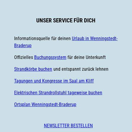
e
t
b
a
o
g
UNSER SERVICE FÜR DICH
o
r
k
a
m
Informationsquelle für deinen
Urlaub in Wenningstedt-
Braderup
Offizielles
Buchungssystem
für deine Unterkunft
Strandkörbe buchen
und entspannt zurück lehnen
Tagungen und Kongresse im Saal am Kliff
Elektrischen Strandrollstuhl tageweise buchen
Ortsplan Wenningstedt-Braderup
NEWSLETTER BESTELLEN