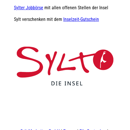
Sylter Jobbörse
mit allen offenen Stellen der Insel
Sylt verschenken mit dem
Inselzeit-Gutschein
F
Y
I
t
L
a
o
n
i
i
c
u
s
k
n
e
t
t
t
k
b
u
a
o
e
o
b
g
k
d