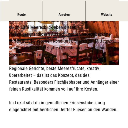
Café, Restaurant, Konditorei
Route
Anrufen
Website
Direkt an der Promenade Wenningstedts gelegen, genießt
du im Café Meeresblick eben diesen.
Neben der grandiosen Aussicht warten hausgebackene
Torten aus der eigenen Konditorei, Snacks zur Mittagszeit
sowie ganztägig herzhafte Gerichte aus der reichhaltigen
Speisekarte auf dich.
© Café Meeresblick
Regionale Gerichte, beste Meeresfrüchte, kreativ
© Café Meeresblick
überarbeitet – das ist das Konzept, das des
Restaurants. Besonders Fischliebhaber und Anhänger einer
feinen Rustikalität kommen voll auf ihre Kosten.
Im Lokal sitzt du in gemütlichen Friesenstuben, urig
eingerichtet mit herrlichen Delfter Fliesen an den Wänden.