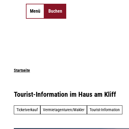
Z
u
Menü
Buchen
Merkzettel
Suche
m
I
n
h
a
l
t
Startseite
Tourist-Information im Haus am Kliff
Ticketverkauf
Vermietagenturen/Makler
Tourist-Information