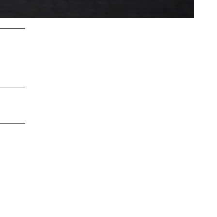
LEBENSWERT
Kurabgabe
Jobbörse |
Leben &
Arbeiten
Sitemap
DE
EN
DA
FR
ES
IT
PL
SW
NO
NL