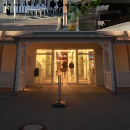
n im Haus am Kliff beraten dich gern rund um deinen Aufenthalt in
© Jasmin Heimberger | TSWB |
CC-BY-SA