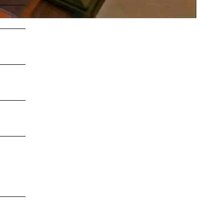
LEBENSWERT
Kurabgabe
Jobbörse |
Leben &
Arbeiten
Sitemap
DE
EN
DA
FR
ES
IT
PL
SW
NO
NL