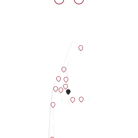
KEITUM
Keitum, die einstige Hauptstadt von Sylt, ist
ein Stück lebendige Inselgeschichte. Ein Ort,
an dem dir alte Kapitänshäuser in liebevoll
gepflegten Gärten Anekdoten von alten
Zeiten erzählen. Die meisten Häuser, die du
im gesamten Dorf entdecken kannst,
stammen aus dem 18. Jahrhundert, als der
Walfang noch die Haupterwerbsquelle der
Insel Sylt war.