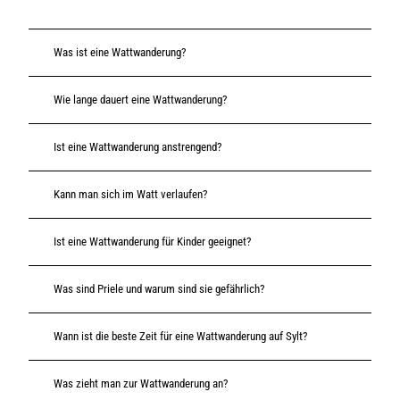
d
r
l
e
e
Was ist eine Wattwanderung?
r
b
e
I
n
Wie lange dauert eine Wattwanderung?
n
s
e
Ist eine Wattwanderung anstrengend?
l
Kann man sich im Watt verlaufen?
Ist eine Wattwanderung für Kinder geeignet?
Was sind Priele und warum sind sie gefährlich?
Wann ist die beste Zeit für eine Wattwanderung auf Sylt?
Was zieht man zur Wattwanderung an?