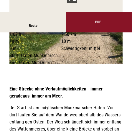
PDF
Route
1:07 h
7,56 km
© Lynn Scotti I Sylt Marketing |
CC-BY-SA
© Lynn Scotti I Sylt Marketing |
CC-BY-SA
10 m
10 m
6 m
Schwierigkeit: mittel
Start: Hafen Munkmarsch
Ziel: Hafen Munkmarsch
© Lynn Scotti, Sylt Marketing GmbH |
CC-BY-SA
Eine Strecke ohne Verlaufmöglichkeiten - immer
geradeaus, immer am Meer.
Der Start ist am indyllischen Munkmarscher Hafen. Von
dort laufen Sie auf dem Wanderweg oberhalb des Wassers
entlang gen Osten. Der Weg schlängelt sich immer entlang
des Wattenmeeres, über eine kleine Brücke und vorbei an