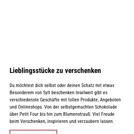
r
A
s
&
o
–
h
u
m
P
u
T
a
G
a
1
a
n
n
r
4
a
e
p
n
i
© An
.
g
ja Go
e
n
n
e
erz
n
F
m
s
z
K
u
e
K
e
i
b
p
s
i
i
r
t
a
n
s
t
u
g
A
u
r
a
-
m
r
n
t
S
i
Lieblingsstücke zu verschenken
j
y
e
n
a
d
m
m
e
G
i
Du möchtest dich selbst oder deinen Schatz mit etwas
i
r
o
Besonderem von Sylt beschenken Inselweit gibt es
t
S
n
y
e
verschiedenste Geschäfte mit tollen Produkte, Angeboten
D
a
l
r
und Onlineshops. Von der selbstgemachten Schokolade
J
r
t
über Petit Four bis hin zum Blumenstrauß: Viel Freude
z
B
F
i
beim Verschenken, inspirieren und verzaubern lassen.
r
b
a
l