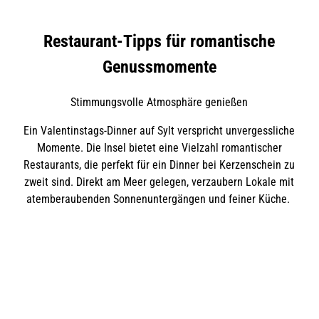
t
g
h
a
o
Restaurant-Tipps für romantische
g
l
s
t
Genussmomente
-
M
Stimmungsvolle Atmosphäre genießen
e
Ein Valentinstags-Dinner auf Sylt verspricht unvergessliche
n
Momente. Die Insel bietet eine Vielzahl romantischer
ü
Restaurants, die perfekt für ein Dinner bei Kerzenschein zu
zweit sind. Direkt am Meer gelegen, verzaubern Lokale mit
atemberaubenden Sonnenuntergängen und feiner Küche.