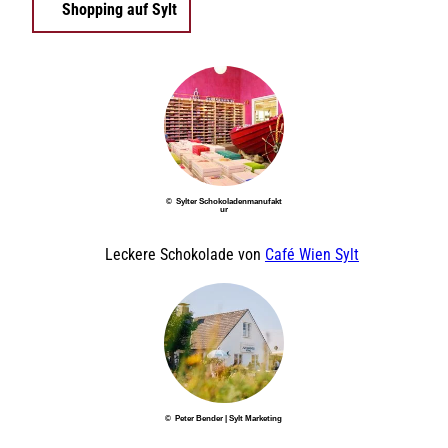
i
Shopping auf Sylt
n
o
k
t
h
y
e
k
© Sylter Schokoladenmanufakt
ur
Leckere Schokolade von
Café Wien Sylt
© Peter Bender | Sylt Marketing