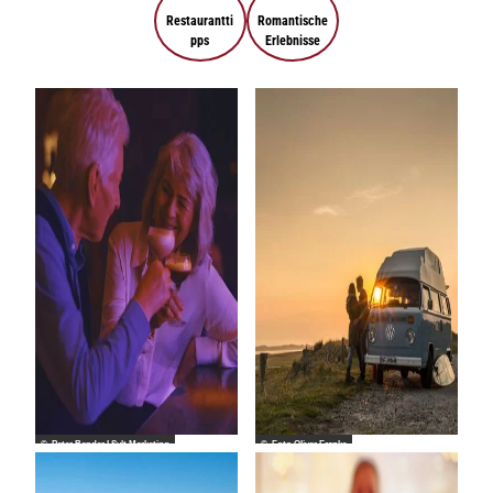
Restaurantti
Romantische
pps
Erlebnisse
© Peter Bender I Sylt Marketing
© Foto Oliver Franke