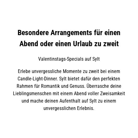
d
e
W
s
e
e
s
n
l
-
D
G
l
Besondere Arrangements für einen
u
a
e
i
Abend oder einen Urlaub zu zweit
y
d
e
S
p
Valentinstags-Specials auf Sylt
a
Erlebe unvergessliche Momente zu zweit bei einem
s
Candle-Light-Dinner. Sylt bietet dafür den perfekten
Rahmen für Romantik und Genuss. Überrasche deine
Lieblingsmenschen mit einem Abend voller Zweisamkeit
und mache deinen Aufenthalt auf Sylt zu einem
unvergesslichen Erlebnis.