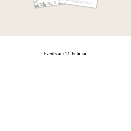
Events am 14. Februar
V
a