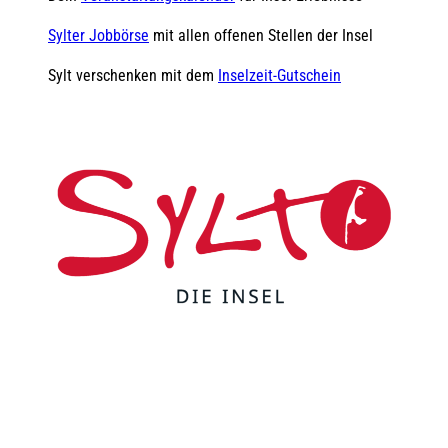
Sylter Jobbörse
mit allen offenen Stellen der Insel
Sylt verschenken mit dem
Inselzeit-Gutschein
F
Y
I
t
L
a
o
n
i
i
c
u
s
k
n
e
t
t
t
k
b
u
a
o
e