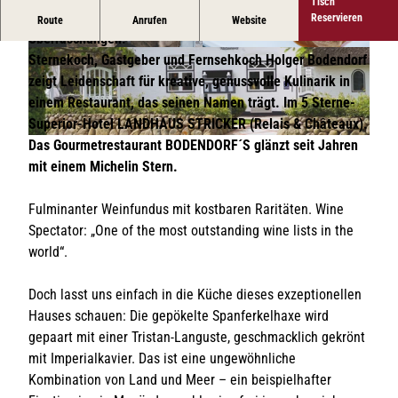
Tisch
Haute Cuisine im Landhaus. Schauplatz für kulinarische
Reservieren
Route
Anrufen
Website
Überraschungen.
© Landhaus Stricker
© Landhaus Stricker
Sternekoch, Gastgeber und Fernsehkoch Holger Bodendorf
zeigt Leidenschaft für kreative, genussvolle Kulinarik in
einem Restaurant, das seinen Namen trägt. Im 5 Sterne-
Superior-Hotel LANDHAUS STRICKER (Relais & Châteaux).
Das Gourmetrestaurant BODENDORF´S glänzt seit Jahren
© Ydo Sol Images
mit einem Michelin Stern.
Fulminanter Weinfundus mit kostbaren Raritäten. Wine
Spectator: „One of the most outstanding wine lists in the
world“.
Doch lasst uns einfach in die Küche dieses exzeptionellen
Hauses schauen: Die gepökelte Spanferkelhaxe wird
gepaart mit einer Tristan-Languste, geschmacklich gekrönt
mit Imperialkavier. Das ist eine ungewöhnliche
Kombination von Land und Meer – ein beispielhafter