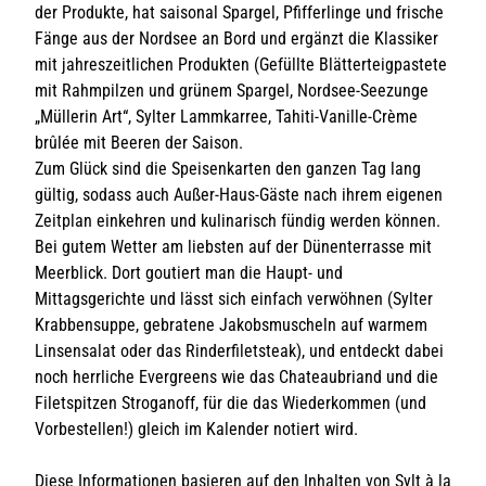
der Produkte, hat saisonal Spargel, Pfifferlinge und frische
Fänge aus der Nordsee an Bord und ergänzt die Klassiker
mit jahreszeitlichen Produkten (Gefüllte Blätterteigpastete
mit Rahmpilzen und grünem Spargel, Nordsee-Seezunge
„Müllerin Art“, Sylter Lammkarree, Tahiti-Vanille-Crème
brûlée mit Beeren der Saison.
Zum Glück sind die Speisenkarten den ganzen Tag lang
gültig, sodass auch Außer-Haus-Gäste nach ihrem eigenen
Zeitplan einkehren und kulinarisch fündig werden können.
Bei gutem Wetter am liebsten auf der Dünenterrasse mit
Meerblick. Dort goutiert man die Haupt- und
Mittagsgerichte und lässt sich einfach verwöhnen (Sylter
Krabbensuppe, gebratene Jakobsmuscheln auf warmem
Linsensalat oder das Rinderfiletsteak), und entdeckt dabei
noch herrliche Evergreens wie das Chateaubriand und die
Filetspitzen Stroganoff, für die das Wiederkommen (und
Vorbestellen!) gleich im Kalender notiert wird.
Diese Informationen basieren auf den Inhalten von Sylt à la