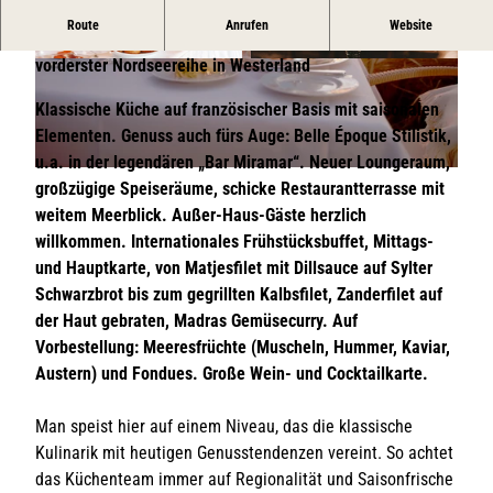
Route
Anrufen
Website
Seit 1903 familiengeführtes Grandhotel mit Restaurant in
vorderster Nordseereihe in Westerland
© Hotel Miramar/Finja Schulze
© Finja Schulze | Hotel Miramar
Klassische Küche auf französischer Basis mit saisonalen
Elementen. Genuss auch fürs Auge: Belle Époque Stilistik,
u.a. in der legendären „Bar Miramar“. Neuer Loungeraum,
© Hotel Miramar
großzügige Speiseräume, schicke Restaurantterrasse mit
weitem Meerblick. Außer-Haus-Gäste herzlich
willkommen. Internationales Frühstücksbuffet, Mittags-
und Hauptkarte, von Matjesfilet mit Dillsauce auf Sylter
Schwarzbrot bis zum gegrillten Kalbsfilet, Zanderfilet auf
der Haut gebraten, Madras Gemüsecurry. Auf
Vorbestellung: Meeresfrüchte (Muscheln, Hummer, Kaviar,
Austern) und Fondues. Große Wein- und Cocktailkarte.
Man speist hier auf einem Niveau, das die klassische
Kulinarik mit heutigen Genusstendenzen vereint. So achtet
das Küchenteam immer auf Regionalität und Saisonfrische