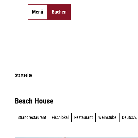
Z
u
Menü
Buchen
Merkzettel
Suche
m
I
n
h
a
l
t
Startseite
Beach House
Strandrestaurant
Fischlokal
Restaurant
Weinstube
Deutsch, 