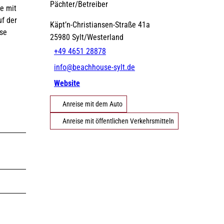
Pächter/Betreiber
e mit
uf der
Käpt’n-Christiansen-Straße 41a
©
DE
EN
DA
FR
ES
IT
PL
SW
NO
NL
use
25980
Sylt/Westerland
Strände
Gezeiten
Webcams
+49 4651 28878
info@beachhouse-sylt.de
Website
Anreise mit dem Auto
Erlebnisse finden
Anreise mit öffentlichen Verkehrsmitteln
©
©
Natürlich Sylt
Urlaub mit Hund
©