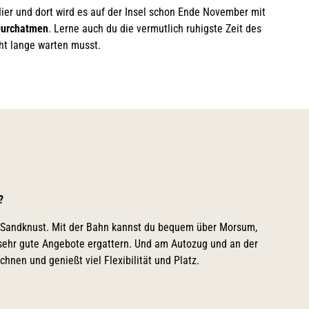
Hier und dort wird es auf der Insel schon Ende November mit
 Durchatmen
. Lerne auch du die vermutlich ruhigste Zeit des
©
DE
EN
DA
FR
ES
IT
PL
SW
NO
NL
cht lange warten musst.
Strände
Gezeiten
Webcams
Erlebnisse finden
t?
©
©
en Sandknust. Mit der Bahn kannst du bequem über Morsum,
Natürlich Sylt
Urlaub mit Hund
 sehr gute Angebote ergattern. Und am Autozug und an der
chnen und genießt viel Flexibilität und Platz.
©