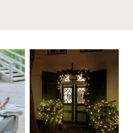
LEBENSWERT
Kurabgabe
Jobbörse |
Leben &
Arbeiten
Sitemap
DE
EN
DA
FR
ES
IT
PL
SW
NO
NL