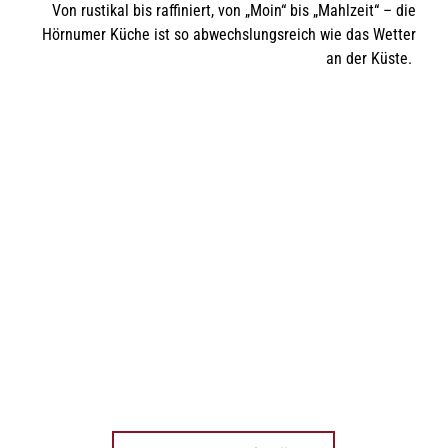
Von rustikal bis raffiniert, von „Moin“ bis „Mahlzeit“ – die
I
n
Hörnumer Küche ist so abwechslungsreich wie das Wetter
s
an der Küste.
e
l