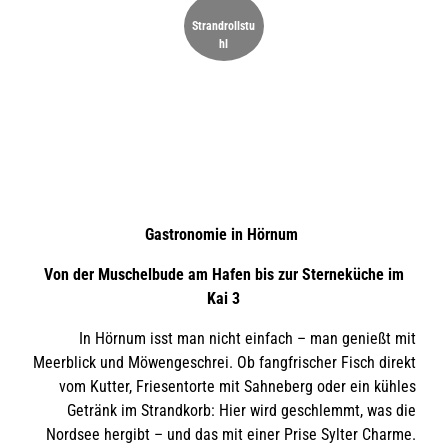
m
Strandrollstu
d
hl
i
e
U
h
r
g
e
ö
f
f
n
Gastronomie
in Hörnum
e
t
Von der Muschelbude am Hafen bis zur Sterneküche im
e
Kai 3
n
S
p
In Hörnum isst man nicht einfach – man genießt mit
ä
Meerblick und Möwengeschrei. Ob fangfrischer Fisch direkt
t
vom Kutter, Friesentorte mit Sahneberg oder ein kühles
i
d
Getränk im Strandkorb: Hier wird geschlemmt, was die
e
Nordsee hergibt – und das mit einer Prise Sylter Charme.
r