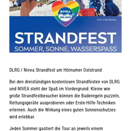
DLRG / Nivea Strandfest am Hörnumer Oststrand
© Sylt
Bei den dreistündigen kostenlosen Strandfesten von DLRG
und NIVEA steht der Spaß im Vordergrund: Kleine wie
RDC 
große Strandfestbesucher können die Baderegeln puzzeln,
Rettungsgeräte ausprobieren oder Erste-Hilfe-Techniken
Erle
erlernen. Auch die Wirkung eines guten Sonnenschutzes
und 
wird erlebbar.
Cata
Fami
Jeden Sommer gastiert die Tour an jeweils einem