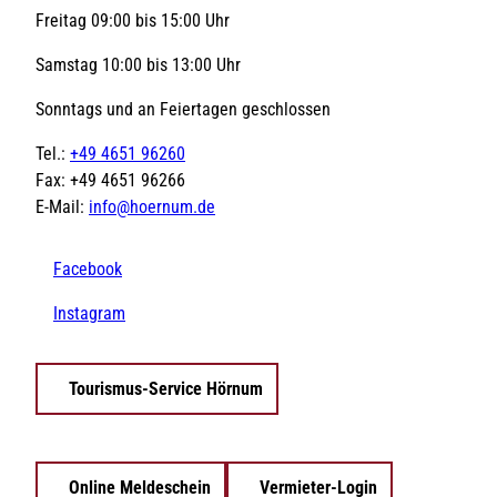
z
r
t
l
Freitag 09:00 bis 15:00 Uhr
r
e
v
e
p
e
k
e
k
l
t
Samstag 10:00 bis 13:00 Uhr
r
t
e
e
a
b
m
i
Sonntags und an Feiertagen geschlossen
t
u
S
n
c
t
z
e
Tel.:
+49 4651 96260
h
r
Fax: +49 4651 96266
e
a
n
n
E-Mail:
info@hoernum.de
.
d
z
u
Facebook
g
a
Instagram
n
g
.
Tourismus-Service Hörnum
Online Meldeschein
Vermieter-Login