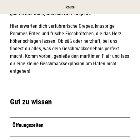
Von Crepes über Fischbrötchen bis hin zu Pommes Frites
Route
gibt es hier alles, was das Herz begehrt.
Hier erwarten dich verführerische Crepes, knusprige
Pommes Frites und frische Fischbrötchen, die das Herz
höher schlagen lassen. Ob süß oder herzhaft, bei uns
findest du alles, was dein Geschmackserlebnis perfekt
macht. Komm vorbei, genieße den maritimen Flair und lass
dir eine kleine Geschmacksexplosion am Hafen nicht
entgehen!
Gut zu wissen
Öffnungszeiten