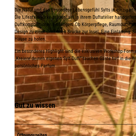
Die Natur und das besondere Lebensgefühl Sylts in einzigarti
Die Lifestylemarke präsentiert in ihrem Duftatelier handgefer
Duftkompositionen einfangen. Ob Körperpflege, Raumdüfte od
Design zu einer sinnlichen Brücke zur Insel. Eine Einladung, S
©
CC-BY-NC-ND
Hause zu holen.
Ein besonderes Highlight sind die exklusiven Workshop-Forma
„Kreiere deinen eigenen Sylt-Duft“ tauchen Gäste tief in die 
persönliches Parfüm.
Gut zu wissen
Öffnungszeiten