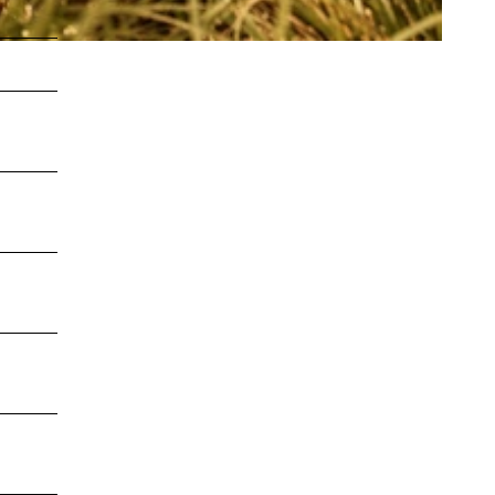
LEBENSWERT
Kurabgabe
Jobbörse |
Leben &
Arbeiten
Sitemap
DE
EN
DA
FR
ES
IT
PL
SW
NO
NL