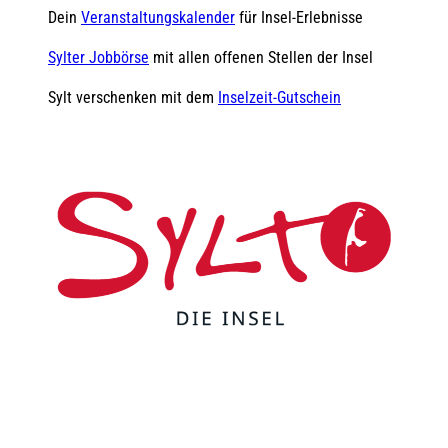
Dein
Veranstaltungskalender
für Insel-Erlebnisse
Sylter Jobbörse
mit allen offenen Stellen der Insel
Sylt verschenken mit dem
Inselzeit-Gutschein
F
Y
I
t
L
a
o
n
i
i
c
u
s
k
n
e
t
t
t
k