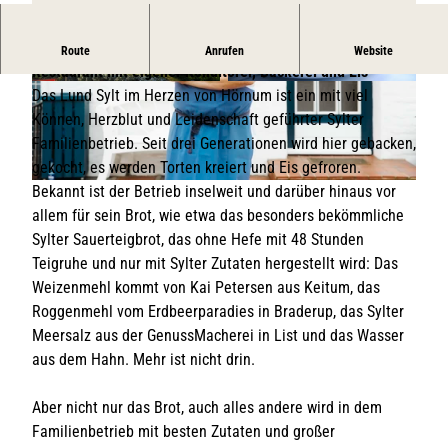
Familienbetrieb in Hörnum bestehend aus Café und
Route
Anrufen
Website
Restaurant mit eigener Konditorei, Bäckerei und Eis
© TS Hörnum
© Lund Sylt
Das Lund Sylt im Herzen von Hörnum ist ein mit viel
Können, Herzblut und Leidenschaft geführter Sylter
Familienbetrieb. Seit drei Generationen wird hier gebacken,
gekocht, es werden Torten kreiert und Eis gefroren.
Bekannt ist der Betrieb inselweit und darüber hinaus vor
© Laura Müller | Sylt Marketing
allem für sein Brot, wie etwa das besonders bekömmliche
Sylter Sauerteigbrot, das ohne Hefe mit 48 Stunden
Teigruhe und nur mit Sylter Zutaten hergestellt wird: Das
Weizenmehl kommt von Kai Petersen aus Keitum, das
Roggenmehl vom Erdbeerparadies in Braderup, das Sylter
Meersalz aus der GenussMacherei in List und das Wasser
aus dem Hahn. Mehr ist nicht drin.
Aber nicht nur das Brot, auch alles andere wird in dem
Familienbetrieb mit besten Zutaten und großer