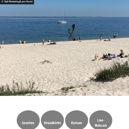
© Sylt Marketing/Lynn Scotti
Live-
Gezeiten
Strandkörbe
Kurtaxe
Webcam