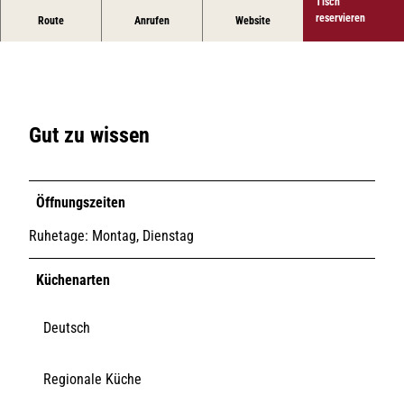
Tisch
Kreatives Küchenteam im Hapimag Resort
reservieren
Route
Anrufen
Website
Gut zu wissen
Öffnungszeiten
Ruhetage: Montag, Dienstag
Küchenarten
Deutsch
Regionale Küche