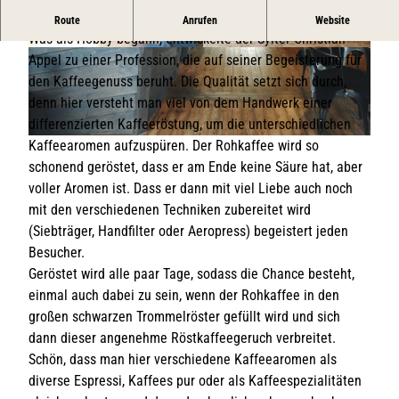
Ein Traum für Kaffeeliebhaber:innen
Route
Anrufen
Website
Was als Hobby begann, entwickelte der Sylter Christian
© Holm Löffler
© SMG/Julia Petersen
Appel zu einer Profession, die auf seiner Begeisterung für
den Kaffeegenuss beruht. Die Qualität setzt sich durch,
denn hier versteht man viel von dem Handwerk einer
differenzierten Kaffeeröstung, um die unterschiedlichen
Kaffeearomen aufzuspüren. Der Rohkaffee wird so
© Julia Petersen | Sylt Marketing
schonend geröstet, dass er am Ende keine Säure hat, aber
voller Aromen ist. Dass er dann mit viel Liebe auch noch
mit den verschiedenen Techniken zubereitet wird
(Siebträger, Handfilter oder Aeropress) begeistert jeden
Besucher.
Geröstet wird alle paar Tage, sodass die Chance besteht,
einmal auch dabei zu sein, wenn der Rohkaffee in den
großen schwarzen Trommelröster gefüllt wird und sich
dann dieser angenehme Röstkaffeegeruch verbreitet.
Schön, dass man hier verschiedene Kaffeearomen als
diverse Espressi, Kaffees pur oder als Kaffeespezialitäten