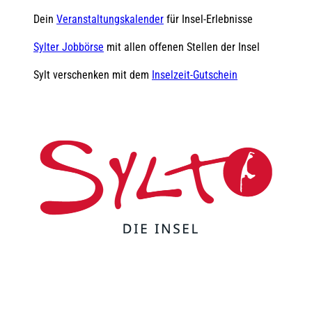
Dein
Veranstaltungskalender
für Insel-Erlebnisse
Sylter Jobbörse
mit allen offenen Stellen der Insel
Sylt verschenken mit dem
Inselzeit-Gutschein
F
Y
I
t
L
a
o
n
i
i
c
u
s
k
n