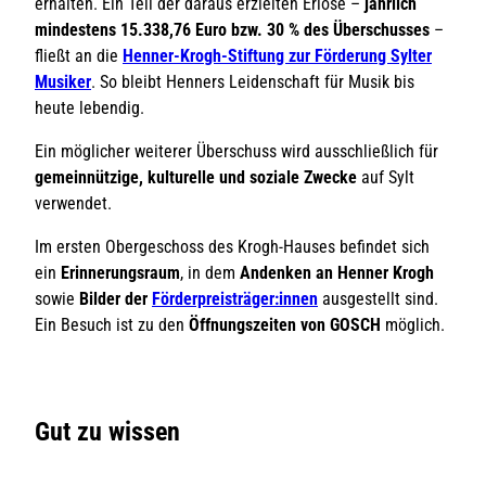
.
a
erhalten. Ein Teil der daraus erzielten Erlöse –
jährlich
j
u
mindestens 15.338,76 Euro bzw. 30 % des Überschusses
–
p
s
fließt an die
Henner-Krogh-Stiftung zur Förderung Sylter
g
_
Musiker
. So bleibt Henners Leidenschaft für Musik bis
G
heute lebendig.
o
Ein möglicher weiterer Überschuss wird ausschließlich für
s
gemeinnützige, kulturelle und soziale Zwecke
auf Sylt
c
verwendet.
h
.
Im ersten Obergeschoss des Krogh-Hauses befindet sich
j
ein
Erinnerungsraum
, in dem
Andenken an Henner Krogh
p
sowie
Bilder der
Förderpreisträger:innen
ausgestellt sind.
g
Ein Besuch ist zu den
Öffnungszeiten von GOSCH
möglich.
Gut zu wissen