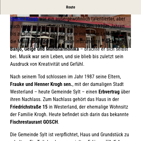
Auf den Spruen der Familie Krogh.
Route
Henner Krogh
war ein außergewöhnlich talentierter, aber
K
K
auch eigenwilliger Sylter Musiker. Ab den 1970er-Jahren
r
r
bis zu seinem Tod 1984 prägte er mit seiner Leidenschaft
o
o
die Musikszene der Insel. Seine Instrumente –
Gitarre,
g
g
Banjo, Geige und Mundharmonika
– brachte er sich selbst
h
h
H
bei. Musik war sein Leben, und sie blieb bis zuletzt sein
H
Z
e
Ausdruck von Kreativität und Gefühl.
a
i
n
u
m
n
Nach seinem Tod schlossen im Jahr 1987 seine Eltern,
s
m
e
Frauke und Henner Krogh sen.
, mit der damaligen Stadt
E
e
r
Westerland – heute Gemeinde Sylt – einen
Erbvertrag
über
i
r
K
ihren Nachlass. Zum Nachlass gehört das Haus in der
n
.
r
Friedrichstraße 15
in Westerland, der ehemalige Wohnsitz
g
j
o
der Familie Krogh. Heute befindet sich darin das bekannte
a
p
g
Fischrestaurant GOSCH
.
n
g
h
g
H
Die Gemeinde Sylt ist verpflichtet, Haus und Grundstück zu