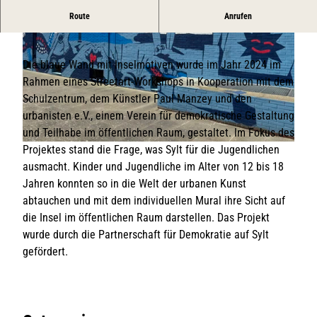
Route
Anrufen
Perfekt für ein Selfie mit vielseitigen Inselmotiven
Die blaue Wand mit Inselmotiven wurde im Jahr 2024 im
Rahmen eines Streetart-Workshops in Kooperation mit dem
Schulzentrum, dem Künstler Paul Manzey und den
urbanisten e.V., einem Verein für demokratische Gestaltung
© Lynn Scotti I Sylt Marketing |
CC-BY-SA
und Teilhabe im öffentlichen Raum, gestaltet. Im Fokus des
Projektes stand die Frage, was Sylt für die Jugendlichen
© Lynn Scotti I Sylt Marketing |
CC-BY-SA
ausmacht. Kinder und Jugendliche im Alter von 12 bis 18
Jahren konnten so in die Welt der urbanen Kunst
abtauchen und mit dem individuellen Mural ihre Sicht auf
die Insel im öffentlichen Raum darstellen. Das Projekt
wurde durch die Partnerschaft für Demokratie auf Sylt
gefördert.