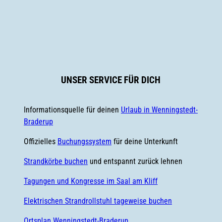
F
i
a
n
c
s
e
t
b
a
o
g
UNSER SERVICE FÜR DICH
o
r
k
a
m
Informationsquelle für deinen
Urlaub in Wenningstedt-
Braderup
Offizielles
Buchungssystem
für deine Unterkunft
Strandkörbe buchen
und entspannt zurück lehnen
Tagungen und Kongresse im Saal am Kliff
Elektrischen Strandrollstuhl tageweise buchen
Ortsplan Wenningstedt-Braderup