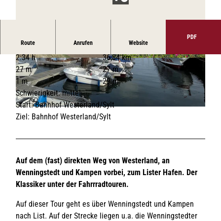
PDF
Route
Anrufen
Website
2:34 h
36,84 km
© Jaana Trebesius I Sylt Marketing |
© Lynn Scotti I Sylt Marketing |
CC-BY-SA
CC-BY-SA
27 m
27 m
1 m
29 m
Schwierigkeit: mittel
Start: Bahnhof Westerland/Sylt
© Lynn Scotti I Sylt Marketing |
CC-BY-SA
Ziel: Bahnhof Westerland/Sylt
Auf dem (fast) direkten Weg von Westerland, an
Wenningstedt und Kampen vorbei, zum Lister Hafen. Der
Klassiker unter der Fahrrradtouren.
Auf dieser Tour geht es über Wenningstedt und Kampen
nach List. Auf der Strecke liegen u.a. die Wenningstedter