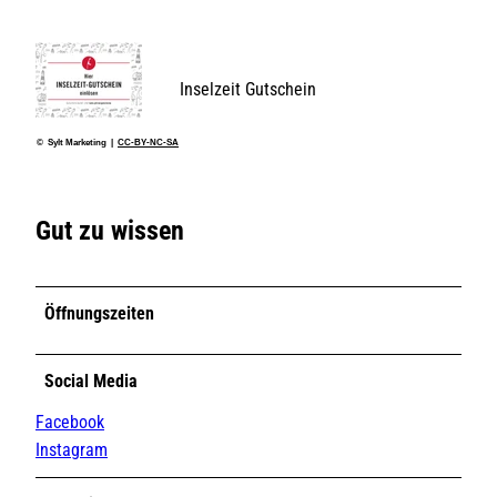
t
r
a
s
Inselzeit Gutschein
s
e
© Sylt Marketing |
CC-BY-NC-SA
7
_
d
Gut zu wissen
r
i
n
Öffnungszeiten
.
j
p
Social Media
g
Facebook
Instagram