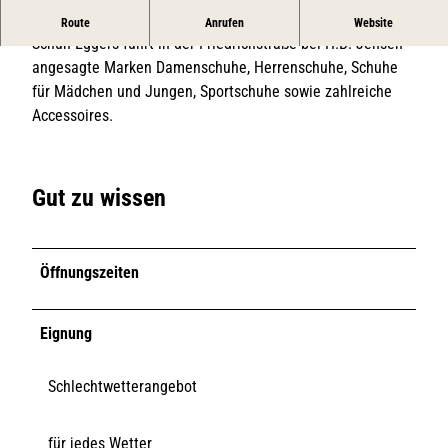
Die Einkaufswelt, wenn es um Schuhe geht.
Route
Anrufen
Website
Schuh Eggers führt in der Friedrichstraße bei H.B. Jensen
angesagte Marken Damenschuhe, Herrenschuhe, Schuhe
für Mädchen und Jungen, Sportschuhe sowie zahlreiche
Accessoires.
Gut zu wissen
Öffnungszeiten
Eignung
Schlechtwetterangebot
für jedes Wetter