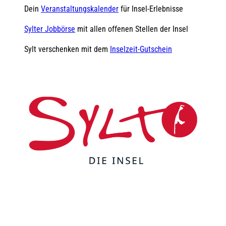
Dein
Veranstaltungskalender
für Insel-Erlebnisse
Sylter Jobbörse
mit allen offenen Stellen der Insel
Sylt verschenken mit dem
Inselzeit-Gutschein
F
Y
I
t
L
a
o
n
i
i
c
u
s
k
n
e
t
t
t
k