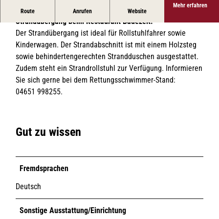
Mehr erfahren
Südlich der Friedrichstraße liegt der barrierefreie
Route
Anrufen
Website
Strandübergang beim Restaurant Badezeit.
Der Strandübergang ist ideal für Rollstuhlfahrer sowie
Kinderwagen. Der Strandabschnitt ist mit einem Holzsteg
sowie behindertengerechten Strandduschen ausgestattet.
Zudem steht ein Strandrollstuhl zur Verfügung. Informieren
Sie sich gerne bei dem Rettungsschwimmer-Stand:
04651 998255.
Gut zu wissen
Fremdsprachen
Deutsch
Sonstige Ausstattung/Einrichtung