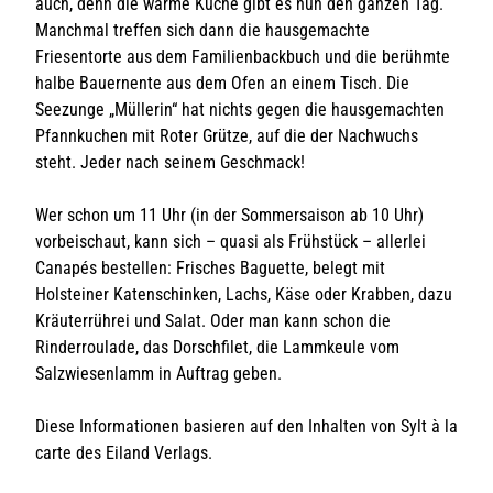
auch, denn die warme Küche gibt es nun den ganzen Tag.
Manchmal treffen sich dann die hausgemachte
Friesentorte aus dem Familienbackbuch und die berühmte
halbe Bauernente aus dem Ofen an einem Tisch. Die
Seezunge „Müllerin“ hat nichts gegen die hausgemachten
Pfannkuchen mit Roter Grütze, auf die der Nachwuchs
steht. Jeder nach seinem Geschmack!
Wer schon um 11 Uhr (in der Sommersaison ab 10 Uhr)
vorbei­schaut, kann sich – quasi als Frühstück – allerlei
Canapés bestellen: Frisches Baguette, belegt mit
Holsteiner Katenschinken, Lachs, Käse oder Krabben, dazu
Kräuterrührei und Salat. Oder man kann schon die
Rinderroulade, das Dorschfilet, die Lammkeule vom
Salzwiesenlamm in Auftrag geben.
Diese Informationen basieren auf den Inhalten von Sylt à la
carte des Eiland Verlags.