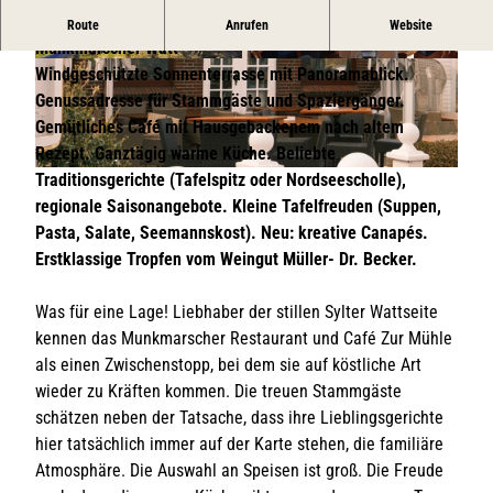
Tagesrestaurant und Café in bester Lage über dem
Route
Anrufen
Website
Munkmarscher Watt
© Zur Mühle, GOMS
© Zur Mühle
Windgeschützte Sonnenterrasse mit Panoramablick.
Genussadresse für Stammgäste und Spaziergänger.
Gemütliches Café mit Hausgebackenem nach altem
Rezept. Ganztägig warme Küche. Beliebte
Traditionsgerichte (Tafelspitz oder Nordseescholle),
© Tabea Olsson I Sylt Marketing |
CC-BY-SA
regionale Saisonangebote. Kleine Tafelfreuden (Suppen,
Pasta, Salate, Seemannskost). Neu: kreative Canapés.
Erstklassige Tropfen vom Weingut Müller- Dr. Becker.
Was für eine Lage! Liebhaber der stillen Sylter Wattseite
kennen das Munkmarscher Restaurant und Café Zur Mühle
als einen Zwischenstopp, bei dem sie auf köstliche Art
wieder zu Kräften kommen. Die treuen Stammgäste
schätzen neben der Tatsache, dass ihre Lieblingsgerichte
hier tatsächlich immer auf der Karte stehen, die familiäre
Atmosphäre. Die Auswahl an Speisen ist groß. Die Freude