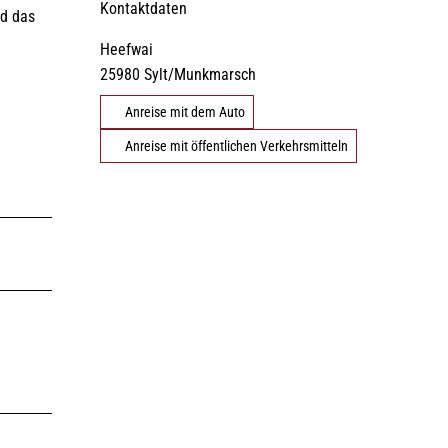
Kontaktdaten
nd das
Heefwai
©
DE
EN
DA
FR
ES
IT
PL
SW
NO
NL
25980
Sylt/Munkmarsch
Strände
Gezeiten
Webcams
Anreise mit dem Auto
Anreise mit öffentlichen Verkehrsmitteln
Erlebnisse finden
©
©
Natürlich Sylt
Urlaub mit Hund
©