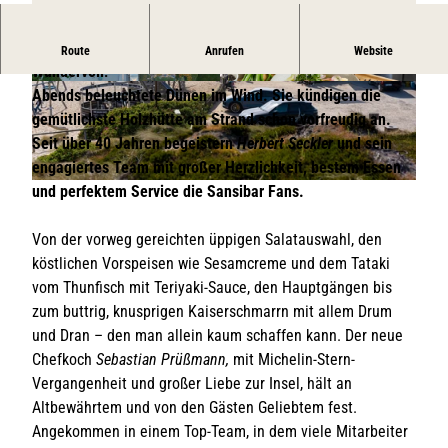
Der Hotspot in den Dünen. Immer gut! Immer voll!
Route
Anrufen
Website
Wundervoll!
© Sansibar
© Sansibar | KI-optimiert
Abends beleuchtete Dünen im Wind. Sie kündigen die
gemütlichste Holzhütte am Strand schon vorfreudig an.
Seit über 40 Jahren begeistern
Herbert Seckler
und sein
engagiertes Team mit großer Herzlichkeit, bestem Essen
und perfektem Service die Sansibar Fans.
© Sansibar
Von der vorweg gereichten üppigen Salatauswahl, den
köstlichen Vorspeisen wie Sesamcreme und dem Tataki
vom Thunfisch mit Teriyaki-Sauce, den Hauptgängen bis
zum buttrig, knusprigen Kaiserschmarrn mit allem Drum
und Dran – den man allein kaum schaffen kann. Der neue
Chefkoch
Sebastian Prüßmann,
mit Michelin-Stern-
Vergangenheit und großer Liebe zur Insel, hält an
Altbewährtem und von den Gästen Geliebtem fest.
Angekommen in einem Top-Team, in dem viele Mitarbeiter