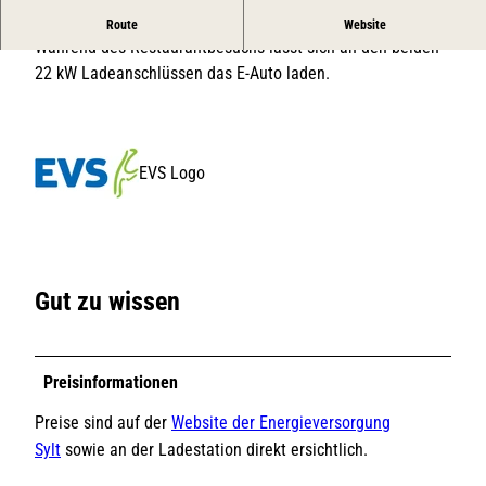
Zwei eLadesäulen auf dem Parkplatz der Sansibar
Route
Website
Während des Restaurantbesuchs lässt sich an den beiden
22 kW Ladeanschlüssen das E-Auto laden.
EVS Logo
Gut zu wissen
Preisinformationen
Preise sind auf der
Website der Energieversorgung
Sylt
sowie an der Ladestation direkt ersichtlich.