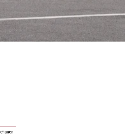
LEBENSWERT
Kurabgabe
Jobbörse |
Leben &
Arbeiten
Sitemap
DE
EN
DA
FR
ES
IT
PL
SW
NO
NL
nschauen