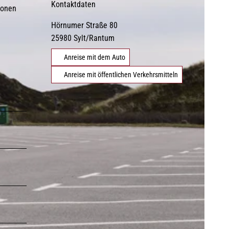
Kontaktdaten
ionen
Hörnumer Straße 80
©
DE
EN
DA
FR
ES
IT
PL
SW
NO
NL
25980
Sylt/Rantum
Strände
Gezeiten
Webcams
Anreise mit dem Auto
Anreise mit öffentlichen Verkehrsmitteln
Erlebnisse finden
©
©
Natürlich Sylt
Urlaub mit Hund
©