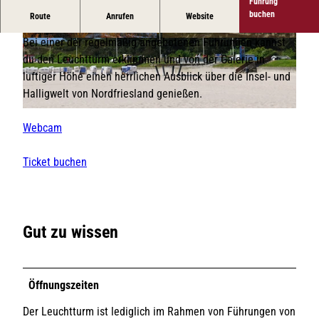
Führung
Das Wahrzeichen des Ortes direkt am Oststrand
buchen
Route
Anrufen
Website
Bei einer der regelmäßig angebotenen Führungen kannst
© TSH |
CC-BY-SA
© Kristina Dolezych | Sylt Marketing |
CC-BY-SA
du den Leuchtturm erklimmen und von der Galerie in
luftiger Höhe einen herrlichen Ausblick über die Insel- und
Halligwelt von Nordfriesland genießen.
© U.Bade | Tourismus Service Hörnum |
CC-BY-SA
Webcam
Ticket buchen
Gut zu wissen
Öffnungszeiten
Der Leuchtturm ist lediglich im Rahmen von Führungen von