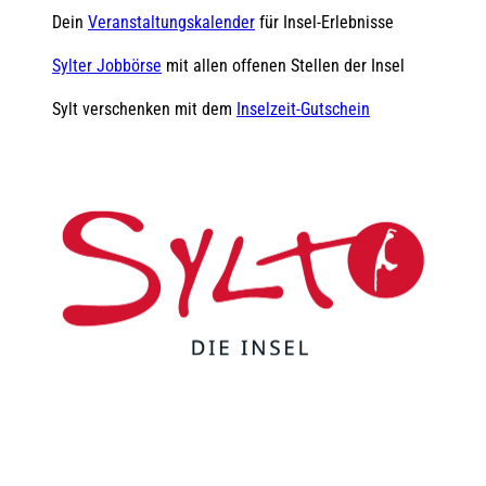
Dein
Veranstaltungskalender
für Insel-Erlebnisse
Sylter Jobbörse
mit allen offenen Stellen der Insel
Sylt verschenken mit dem
Inselzeit-Gutschein
F
Y
I
t
L
a
o
n
i
i
c
u
s
k
n