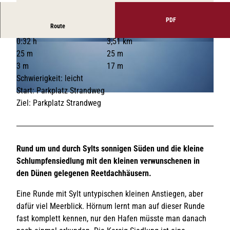
V
V
i
i
PDF
V
Route
d
d
i
0:32 h
3,51 km
e
e
d
© Copyright for fallback preview image
© Copyright for fallback preview image
25 m
25 m
o
o
e
3 m
17 m
a
a
o
Schwierigkeit: leicht
b
b
a
Start: Parkplatz Strandweg
s
s
b
© Copyright for fallback preview image
Ziel: Parkplatz Strandweg
p
p
s
i
i
p
e
e
i
l
l
e
Rund um und durch Sylts sonnigen Süden und die kleine
e
e
l
Schlumpfensiedlung mit den kleinen verwunschenen in
n
n
e
den Dünen gelegenen Reetdachhäusern.
n
Eine Runde mit Sylt untypischen kleinen Anstiegen, aber
dafür viel Meerblick. Hörnum lernt man auf dieser Runde
fast komplett kennen, nur den Hafen müsste man danach