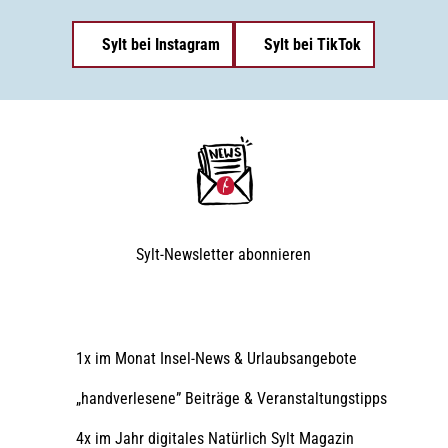
r
u
i
t
a
s
Sylt bei Instagram
Sylt bei TikTok
l
g
b
e
d
i
n
l
u
d
n
u
n
g
g
s
s
s
s
t
t
ä
e
t
Sylt-Newsletter
abonnieren
t
l
e
l
a
e
u
f
n
1x im Monat Insel-News & Urlaubsangebote
S
y
l
„handverlesene” Beiträge & Veranstaltungstipps
t
4x im Jahr digitales Natürlich Sylt Magazin