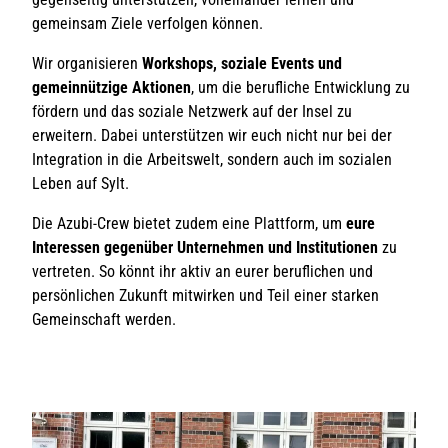
gemeinsam Ziele verfolgen können.
Wir organisieren
Workshops, soziale Events und
gemeinnützige Aktionen
, um die berufliche Entwicklung zu
fördern und das soziale Netzwerk auf der Insel zu
erweitern. Dabei unterstützen wir euch nicht nur bei der
Integration in die Arbeitswelt, sondern auch im sozialen
Leben auf Sylt.
Die Azubi-Crew bietet zudem eine Plattform, um
eure
Interessen gegenüber Unternehmen und Institutionen
zu
vertreten. So könnt ihr aktiv an eurer beruflichen und
persönlichen Zukunft mitwirken und Teil einer starken
Gemeinschaft werden.
I
M
W
n
a
h
s
i
a
t
l
t