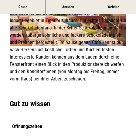
Schokoladiger Hochgenuss auf der Insel Sylt
Route
Anrufen
Website
Seit 2006 ist die Schokoladenmanufaktur im
© Sylter Schokoladenmanufaktur
© Sylter Schokoladenmanufaktur
Industriegebiet in Tinnum zuhause. Ein echtes Highlight für
alle Schokoladenfans. In der Sylter Schokoladenmanufaktur
werden außergewöhnliche und leckere Schokoladentafeln
und Pralinen hergestellt. Im hauseigenen Café kannst du
nach Herzenslust köstliche Torten und Kuchen testen.
© Sylter Schokoladenmanufaktur
Interessierte Kunden können aus dem Laden durch eine
Fensterfront einen Blick in den Produktionsbereich werfen
und den Konditor*innen (von Montag bis Freitag, immer
vormittags) bei ihrer Arbeit zuschauen.
Gut zu wissen
Öffnungszeiten