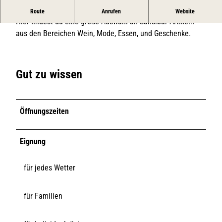
Sansibar Outlet Store in Rantum: Direkt vom Kultlabel
Route
Anrufen
Website
Hier findest du eine große Auswahl an Sansibar-Artikeln
aus den Bereichen Wein, Mode, Essen, und Geschenke.
Gut zu wissen
Öffnungszeiten
Eignung
für jedes Wetter
für Familien