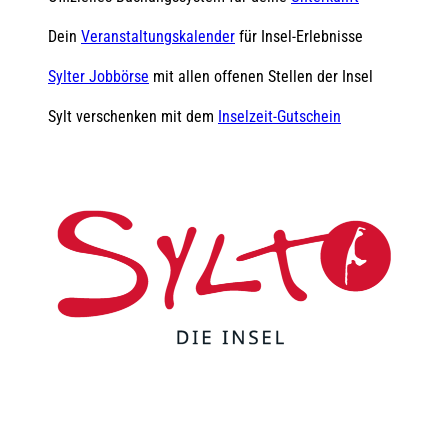
Dein
Veranstaltungskalender
für Insel-Erlebnisse
Sylter Jobbörse
mit allen offenen Stellen der Insel
Sylt verschenken mit dem
Inselzeit-Gutschein
F
Y
I
t
L
a
o
n
i
i