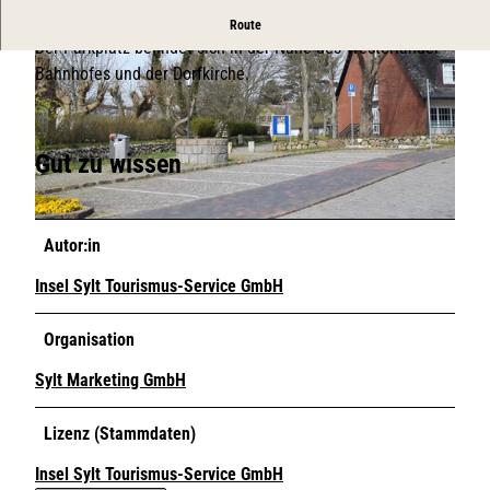
Zwei Stunden mit Parkscheibe parken.
Route
Der Parkplatz befindet sich in der Nähe des Westerländer
Bahnhofes und der Dorfkirche.
Gut zu wissen
© ISTS
© ISTS
Autor:in
Insel Sylt Tourismus-Service GmbH
Organisation
Sylt Marketing GmbH
Lizenz (Stammdaten)
Insel Sylt Tourismus-Service GmbH