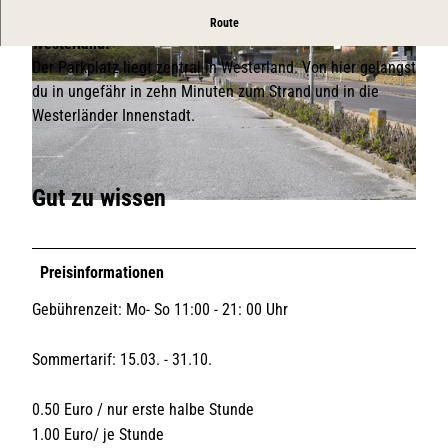
Parkplatz in der Nähe des Strandes und der Innenstadt in
Route
Westerland.
Der Parkplatz liegt zentral in Westerland. Von hier gelangst
du in ungefähr in zehn Minuten zum Strand und in die
Westerländer Innenstadt.
© ISTS
Gut zu wissen
© ISTS
Preisinformationen
Gebührenzeit: Mo- So 11:00 - 21: 00 Uhr
Sommertarif: 15.03. - 31.10.
0.50 Euro / nur erste halbe Stunde
1.00 Euro/ je Stunde