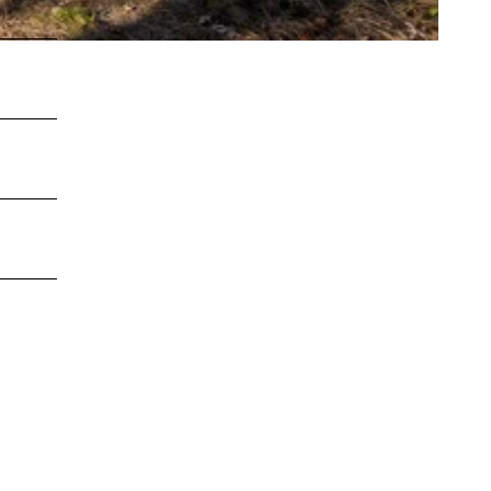
LEBENSWERT
Kurabgabe
Jobbörse |
Leben &
Arbeiten
Sitemap
DE
EN
DA
FR
ES
IT
PL
SW
NO
NL