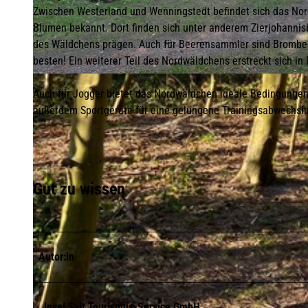
Zwischen Westerland und Wenningstedt befindet sich das Nord
Blumen bekannt. Dort finden sich unter anderem Zierjohannis
des Wäldchens prägen. Auch für Beerensammler sind Brombee
besten! Ein weiterer Teil des Nordwäldchens erstreckt sich in 
© Lynn Scotti I Sylt Marketing |
CC-BY-SA
Auch für Jogger bietet das Nordwäldchen ideale Bedingungen
außerdem Sportgeräte für eine gelungene Trainingsabwechsl
Gut zu wissen
Autor:in
Insel Sylt Tourismus-Service GmbH