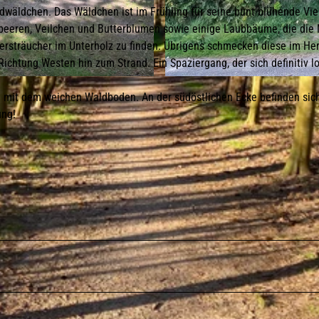
wäldchen. Das Wäldchen ist im Frühling für seine bunt blühende Viel
beeren, Veilchen und Butterblumen sowie einige Laubbäume, die die 
rsträucher im Unterholz zu finden. Übrigens schmecken diese im He
Richtung Westen hin zum Strand. Ein Spaziergang, der sich definitiv l
© ISTS
 mit dem weichen Waldboden. An der südöstlichen Ecke befinden sic
ung!