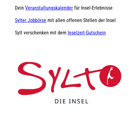
Dein
Veranstaltungskalender
für Insel-Erlebnisse
Sylter Jobbörse
mit allen offenen Stellen der Insel
Sylt verschenken mit dem
Inselzeit-Gutschein
F
Y
I
t
L
a
o
n
i
i
c
u
s
k
n