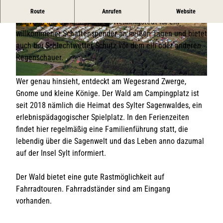
Idyllisches Wäldchen und Heimat des Sylter Sagenwaldes.
Route
Anrufen
Website
Der Wald am Campingplatz in Wenningstedt ist ein
© TSWB / Maike Hüls-Graening
© Sylt Marketing/Jan Blaffert
willkommener Schattenspender an heißen Tagen und bietet
auch bei Schlechtwetter Schutz vor dem ein oder anderen
Regenschauer.
Wer genau hinsieht, entdeckt am Wegesrand Zwerge,
© Widera
Gnome und kleine Könige. Der Wald am Campingplatz ist
seit 2018 nämlich die Heimat des Sylter Sagenwaldes, ein
erlebnispädagogischer Spielplatz. In den Ferienzeiten
findet hier regelmäßig eine Familienführung statt, die
lebendig über die Sagenwelt und das Leben anno dazumal
auf der Insel Sylt informiert.
Der Wald bietet eine gute Rastmöglichkeit auf
Fahrradtouren. Fahrradständer sind am Eingang
vorhanden.